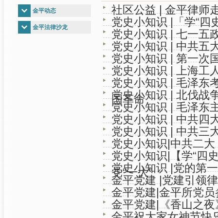
社区公益 | 金平律
金平动态
党史小知识 |「学“四
金平法律沙龙
党史小知识 | 七一
党史小知识 | 中共
党史小知识 | 第一
党史小知识 | 上海
党史小知识 | 毛泽
党史小知识 | 北伐战
国革命
党史小知识 | 毛泽
党史小知识 | 中共
党史小知识 | 中共
党史小知识|中共二大
党史小知识|【学“
党史小知识 |党的第
党“一大”
金平党建 |党建引领
金平党建|金平所党
金平党建|《香山之
金平祝大家女神节快